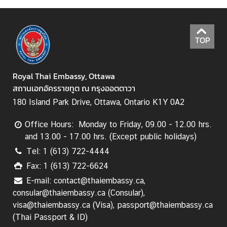
s
s
y
TOP
A
Royal Thai Embassy, Ottawa
b
สถานเอกอัครราชทูต ณ กรุงออตตาวา
o
180 Island Park Drive, Ottawa, Ontario K1Y 0A2
u
t
Office Hours: Monday to Friday, 09.00 - 12.00 hrs.
T
and 13.00 - 17.00 hrs. (Except public holidays)
h
a
Tel: 1 (613) 722-4444
i
Fax: 1 (613) 722-6624
l
E-mail: contact@thaiembassy.ca,
a
consular@thaiembassy.ca (Consular),
n
visa@thaiembassy.ca (Visa), passport@thaiembassy.ca
d
(Thai Passport & ID)