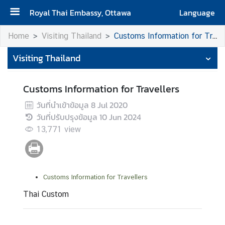
Royal Thai Embassy, Ottawa
Language
H
Home
Visiting Thailand
Customs Information for Travellers
o
Visiting Thailand
m
e
Customs Information for Travellers
A
b
วันที่นำเข้าข้อมูล
8 Jul 2020
o
วันที่ปรับปรุงข้อมูล
10 Jun 2024
u
13,771
view
t
t
h
e
Customs Information for Travellers
E
Thai Custom
m
b
a