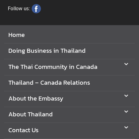
Follow us:
V
i
s
i
Home
t
i
Doing Business in Thailand
n
g
The Thai Community in Canada
T
h
Thailand – Canada Relations
a
i
About the Embassy
l
a
About Thailand
n
d
Contact Us