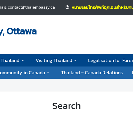
ail: contact@thaiembassy.ca
หมายเลขโทรศัพท์ฉุกเฉินสำหรั
y, Ottawa
 Thailand
Visiting Thailand
Legalisation for Fore
Community in Canada
Thailand – Canada Relations
Search