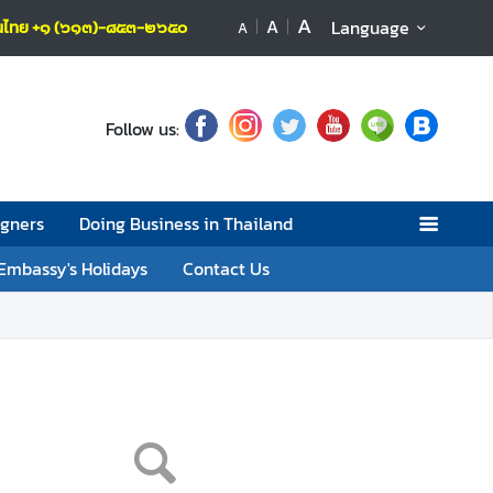
A
A
Language
บคนไทย +๑ (๖๑๓)-๘๕๓-๒๖๕๐
A
Follow us:
igners
Doing Business in Thailand
Embassy's Holidays
Contact Us