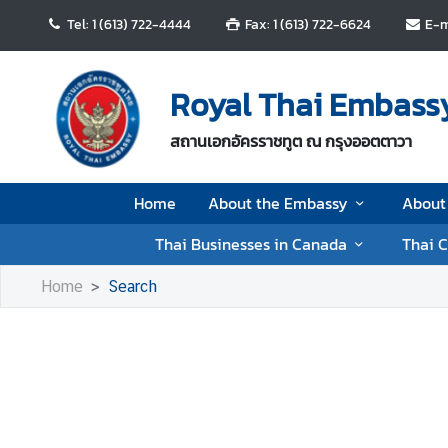
Tel: 1 (613) 722-4444
Fax: 1 (613) 722-6624
E-m
H
o
Royal Thai Embass
m
e
สถานเอกอัครราชทูต ณ กรุงออตตาวา
A
Home
About the Embassy
About
b
o
Thai Businesses in Canada
Thai 
u
t
Home
Search
t
h
e
E
m
b
a